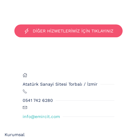
DİĞER HİZMETLERİMİZ İÇİN TIKLAYINIZ
Atatürk Sanayi Sitesi Torbalı / İzmir
0541 742 6280
info@emircit.com
Kurumsal